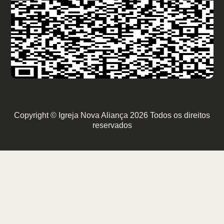
Copyright © Igreja Nova Aliança 2026 Todos os direitos
reservados