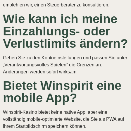
empfehlen wir, einen Steuerberater zu konsultieren.
Wie kann ich meine
Einzahlungs- oder
Verlustlimits ändern?
Gehen Sie zu den Kontoeinstellungen und passen Sie unter
„Verantwortungsvolles Spielen” die Grenzen an.
Änderungen werden sofort wirksam.
Bietet Winspirit eine
mobile App?
Winspirit-Kasino bietet keine native App, aber eine
vollständig mobile-optimierte Website, die Sie als PWA auf
Ihrem Startbildschirm speichern können.