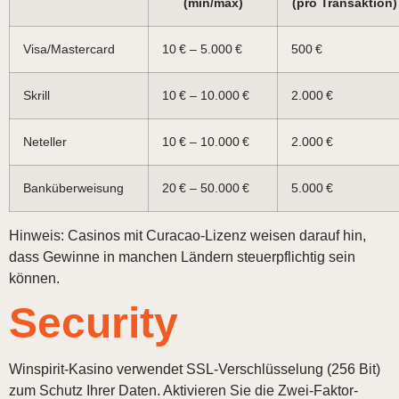
(min/max)
(pro Transaktion)
Visa/Mastercard
10 € – 5.000 €
500 €
Skrill
10 € – 10.000 €
2.000 €
Neteller
10 € – 10.000 €
2.000 €
Banküberweisung
20 € – 50.000 €
5.000 €
Hinweis: Casinos mit Curacao-Lizenz weisen darauf hin,
dass Gewinne in manchen Ländern steuerpflichtig sein
können.
Security
Winspirit-Kasino verwendet SSL-Verschlüsselung (256 Bit)
zum Schutz Ihrer Daten. Aktivieren Sie die Zwei-Faktor-