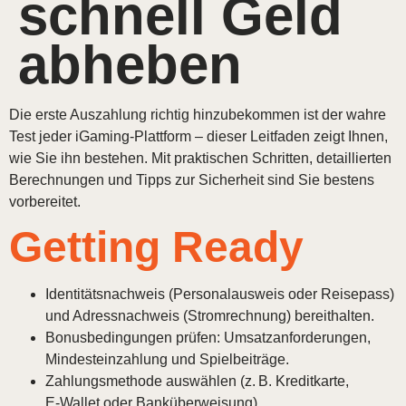
schnell Geld
abheben
Die erste Auszahlung richtig hinzubekommen ist der wahre
Test jeder iGaming-Plattform – dieser Leitfaden zeigt Ihnen,
wie Sie ihn bestehen. Mit praktischen Schritten, detaillierten
Berechnungen und Tipps zur Sicherheit sind Sie bestens
vorbereitet.
Getting Ready
Identitätsnachweis (Personalausweis oder Reisepass)
und Adressnachweis (Stromrechnung) bereithalten.
Bonusbedingungen prüfen: Umsatzanforderungen,
Mindesteinzahlung und Spielbeiträge.
Zahlungsmethode auswählen (z. B. Kreditkarte,
E‑Wallet oder Banküberweisung).