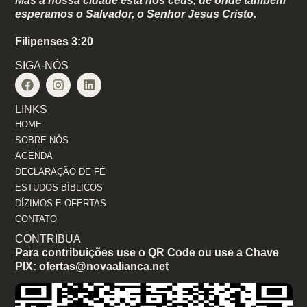
Mas a nossa cidade está nos céus, de onde também
esperamos o Salvador, o Senhor Jesus Cristo.
Filipenses 3:20
SIGA-NÓS
LINKS
HOME
SOBRE NÓS
AGENDA
DECLARAÇÃO DE FÉ
ESTUDOS BÍBLICOS
DÍZIMOS E OFERTAS
CONTATO
CONTRIBUA
Para contribuições use o QR Code ou use a Chave
PIX: ofertas@novaalianca.net