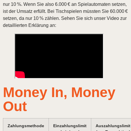
nur 10 %. Wenn Sie also 6.000 € an Spielautomaten setzen,
ist der Umsatz erfüllt. Bei Tischspielen müssten Sie 60.000 €
setzen, da nur 10 % zählen. Sehen Sie sich unser Video zur
detaillierten Erklärung an:
Money In, Money
Out
Zahlungsmethode
Einzahlungslimit
Auszahlungslimit