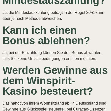
Mindestauszahlung?
Ja, die Mindestauszahlung beträgt in der Regel 20 €, kann
aber je nach Methode abweichen.
Kann ich einen
Bonus ablehnen?
Ja, bei der Einzahlung können Sie den Bonus abwählen,
falls Sie keine Umsatzbedingungen erfüllen möchten.
Werden Gewinne aus
dem Winspirit-
Kasino besteuert?
Das hängt von Ihrem Wohnsitzland ab. In Deutschland sind
Gewinne aus Glücksspiel steuerfrei, bei Curacao-Lizenzen