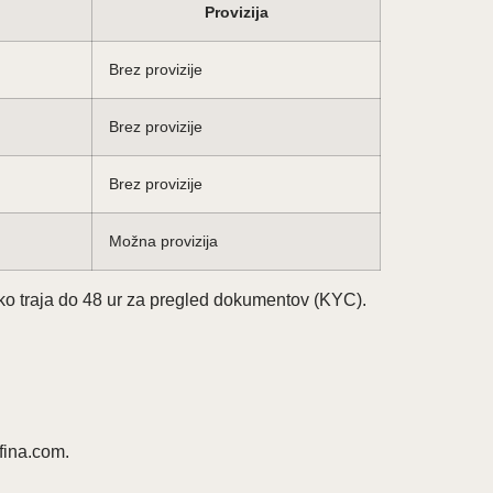
Provizija
Brez provizije
Brez provizije
Brez provizije
Možna provizija
hko traja do 48 ur za pregled dokumentov (KYC).
yfina.com.