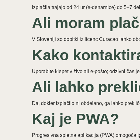
Izplačila trajajo od 24 ur (e-denarnice) do 5–7 d
Ali moram plač
V Sloveniji so dobitki iz licenc Curacao lahko o
Kako kontakti
Uporabite klepet v živo ali e-pošto; odzivni čas j
Ali lahko prekl
Da, dokler izplačilo ni obdelano, ga lahko prekliče
Kaj je PWA?
Progresivna spletna aplikacija (PWA) omogoča ig