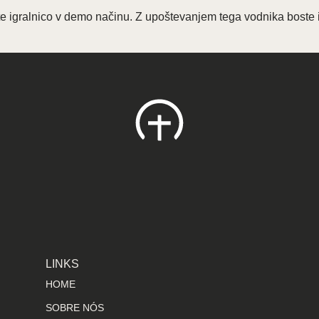
 igralnico v demo načinu. Z upoštevanjem tega vodnika boste izk
LINKS
HOME
SOBRE NÓS