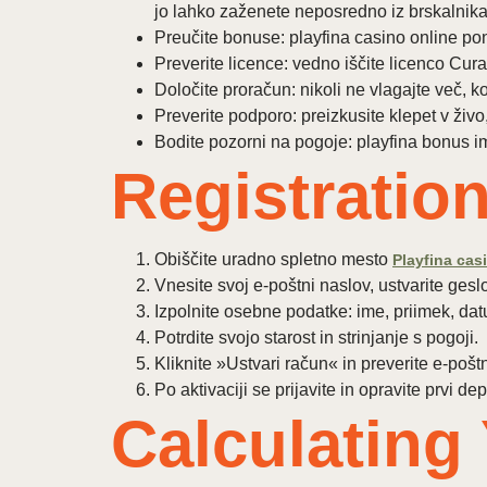
jo lahko zaženete neposredno iz brskalnika
Preučite bonuse: playfina casino online po
Preverite licence: vedno iščite licenco Cur
Določite proračun: nikoli ne vlagajte več, kot
Preverite podporo: preizkusite klepet v živo
Bodite pozorni na pogoje: playfina bonus i
Registratio
Obiščite uradno spletno mesto
Playfina cas
Vnesite svoj e-poštni naslov, ustvarite geslo
Izpolnite osebne podatke: ime, priimek, dat
Potrdite svojo starost in strinjanje s pogoji.
Kliknite »Ustvari račun« in preverite e-pošt
Po aktivaciji se prijavite in opravite prvi dep
Calculating