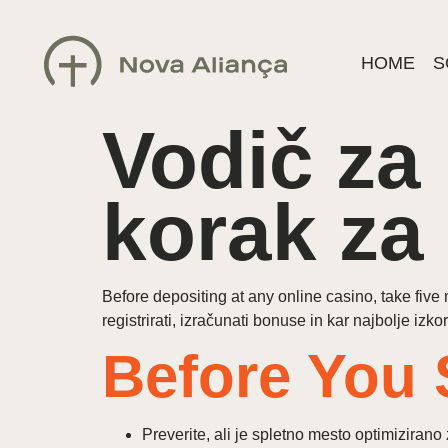
HOME
S
Vodič za 
korak za
Before depositing at any online casino, take five 
registrirati, izračunati bonuse in kar najbolje izkor
Before You 
Preverite, ali je spletno mesto optimiziran