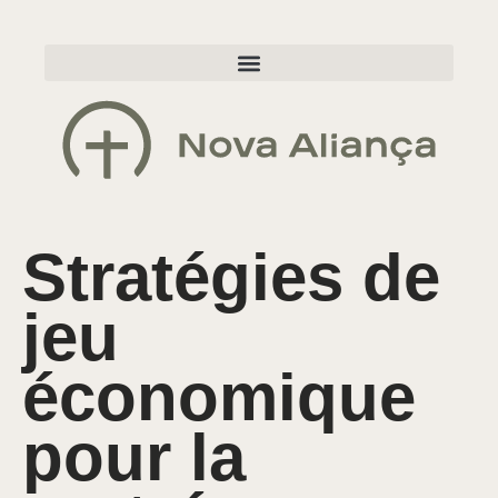
Stratégies de
jeu
économique
pour la