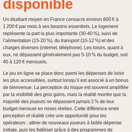
disponible
Un étudiant moyen en France consacre environ 800 € à
1 200 € par mois à ses besoins essentiels. Le logement
représente la part la plus importante (30‑40 %), suivi de
l’alimentation (15‑20 %), du transport (10‑12 %) et des
charges diverses (internet, téléphone). Les loisirs, quant à
eux, ne dépassent généralement pas 5‑10 % du budget, soit
40 à 120 € mensuels.
Le jeu en ligne se place donc parmi les dépenses de loisir
les plus accessibles, surtout lorsqu’il est associé à un bonus
de bienvenue. La perception du risque est souvent amplifiée
par la visibilité des gros gains, mais la réalité montre que la
majorité des joueurs ne dépassent jamais 2 % de leur
budget mensuel en mises réelles. Cette différence entre
perception et réalité crée une opportunité pour les
opérateurs : attirer de nouveaux joueurs à faible dépense
initiale, puis les fidéliser grâce à des programmes de