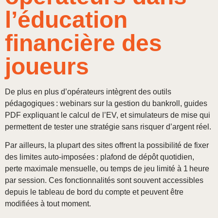
l’éducation
financière des
joueurs
De plus en plus d’opérateurs intègrent des outils
pédagogiques : webinars sur la gestion du bankroll, guides
PDF expliquant le calcul de l’EV, et simulateurs de mise qui
permettent de tester une stratégie sans risquer d’argent réel.
Par ailleurs, la plupart des sites offrent la possibilité de fixer
des limites auto‑imposées : plafond de dépôt quotidien,
perte maximale mensuelle, ou temps de jeu limité à 1 heure
par session. Ces fonctionnalités sont souvent accessibles
depuis le tableau de bord du compte et peuvent être
modifiées à tout moment.