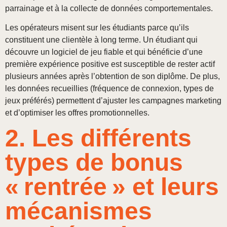
parrainage et à la collecte de données comportementales.
Les opérateurs misent sur les étudiants parce qu’ils
constituent une clientèle à long terme. Un étudiant qui
découvre un logiciel de jeu fiable et qui bénéficie d’une
première expérience positive est susceptible de rester actif
plusieurs années après l’obtention de son diplôme. De plus,
les données recueillies (fréquence de connexion, types de
jeux préférés) permettent d’ajuster les campagnes marketing
et d’optimiser les offres promotionnelles.
2. Les différents
types de bonus
« rentrée » et leurs
mécanismes