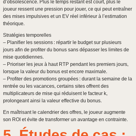
d’obsolescence. Plus le temps restant est court, plus le
joueur ressent une pression pour jouer, ce qui peut entraîner
des mises impulsives et un EV réel inférieur à l’estimation
théorique.
Stratégies temporelles
– Planifier les sessions : répartir le budget sur plusieurs
jours afin de profiter du bonus sans dépasser les limites de
mise quotidiennes.
– Prioriser les jeux à haut RTP pendant les premiers jours,
lorsque la valeur du bonus est encore maximale.
– Profiter des promotions groupées : durant la semaine de la
rentrée ou les vacances, certains sites offrent des
multiplicateurs de mise qui réduisent le facteur k,
prolongeant ainsi la valeur effective du bonus.
En maîtrisant le calendrier des offres, le joueur augmente
son ROI et évite de transformer un avantage en contrainte.
5. Études de cas :