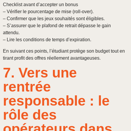
Checklist avant d’accepter un bonus
– Vérifier le pourcentage de mise (roll‑over).
– Confirmer que les jeux souhaités sont éligibles.
– S’assurer que le plafond de retrait dépasse le gain
attendu.
– Lire les conditions de temps d’expiration.
En suivant ces points, l’étudiant protège son budget tout en
tirant profit des offres réellement avantageuses.
7. Vers une
rentrée
responsable : le
rôle des
opérateurs dans