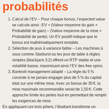
probabilités
Calcul de l’EV – Pour chaque bonus, l’expected value
se calcule ainsi : EV = (Valeur moyenne du gain ×
Probabilité de gain) – (Valeur moyenne de la mise ×
Probabilité de perte). Un EV positif indique que le
bonus est mathématiquement rentable.
Sélection de jeux à variance faible – Les machines à
sous comme
Starburst
ou les jeux de table à règles
simples (blackjack 3:2) offrent un RTP stable et une
volatilité basse, maximisant ainsi l’EV des free spins.
Bankroll management adapté – La règle du 5 %
consiste à ne jamais engager plus de 5 % du capital
total sur une même mise. Avec un bonus de 30 €, la
mise maximale recommandée serait de 1,50 €. Cette
approche limite les pertes tout en permettant de remplir
les exigences de mise.
En appliquant ces trois piliers, l’étudiant transforme un