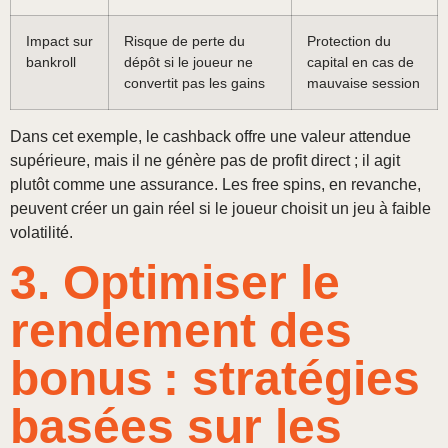
Impact sur
Risque de perte du
Protection du
bankroll
dépôt si le joueur ne
capital en cas de
convertit pas les gains
mauvaise session
Dans cet exemple, le cashback offre une valeur attendue
supérieure, mais il ne génère pas de profit direct ; il agit
plutôt comme une assurance. Les free spins, en revanche,
peuvent créer un gain réel si le joueur choisit un jeu à faible
volatilité.
3. Optimiser le
rendement des
bonus : stratégies
basées sur les