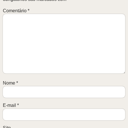
Comentário
*
Nome
*
E-mail
*
Site