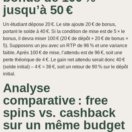
jusqu’à 50 €
Un étudiant dépose 20 €. Le site ajoute 20 € de bonus,
portant le solde à 40 €. Si la condition de mise est de 5 × le
bonus, il devra miser 100 € (20 € de dépôt + 20 € de bonus ×
5). Supposons un jeu avec un RTP de 96 % et une variance
faible. Après 100 € de mise, l’attendu est de 96 €, soit une
perte théorique de 4 €. Le gain net attendu serait donc 40 €
(solde initial) – 4 € = 36 €, soit un retour de 90 % sur le dépôt
initial.
Analyse
comparative : free
spins vs. cashback
sur un même budget