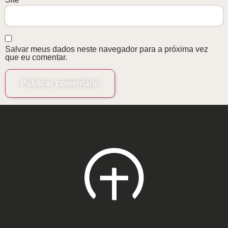
Salvar meus dados neste navegador para a próxima vez
que eu comentar.