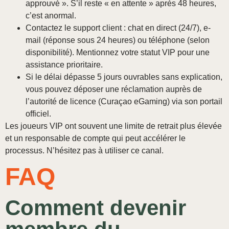
approuvé ». S’il reste « en attente » après 48 heures,
c’est anormal.
Contactez le support client : chat en direct (24/7), e-
mail (réponse sous 24 heures) ou téléphone (selon
disponibilité). Mentionnez votre statut VIP pour une
assistance prioritaire.
Si le délai dépasse 5 jours ouvrables sans explication,
vous pouvez déposer une réclamation auprès de
l’autorité de licence (Curaçao eGaming) via son portail
officiel.
Les joueurs VIP ont souvent une limite de retrait plus élevée
et un responsable de compte qui peut accélérer le
processus. N’hésitez pas à utiliser ce canal.
FAQ
Comment devenir