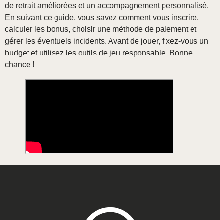
de retrait améliorées et un accompagnement personnalisé.
En suivant ce guide, vous savez comment vous inscrire,
calculer les bonus, choisir une méthode de paiement et
gérer les éventuels incidents. Avant de jouer, fixez-vous un
budget et utilisez les outils de jeu responsable. Bonne
chance !