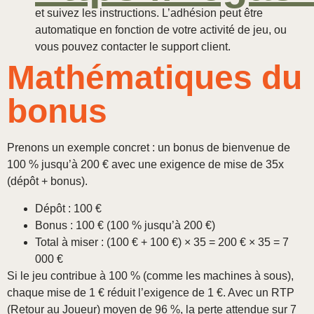
et suivez les instructions. L’adhésion peut être
automatique en fonction de votre activité de jeu, ou
vous pouvez contacter le support client.
Mathématiques du
bonus
Prenons un exemple concret : un bonus de bienvenue de
100 % jusqu’à 200 € avec une exigence de mise de 35x
(dépôt + bonus).
Dépôt : 100 €
Bonus : 100 € (100 % jusqu’à 200 €)
Total à miser : (100 € + 100 €) × 35 = 200 € × 35 = 7
000 €
Si le jeu contribue à 100 % (comme les machines à sous),
chaque mise de 1 € réduit l’exigence de 1 €. Avec un RTP
(Retour au Joueur) moyen de 96 %, la perte attendue sur 7