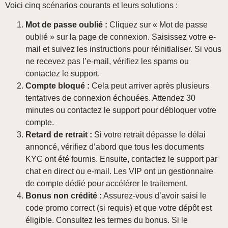
Voici cinq scénarios courants et leurs solutions :
Mot de passe oublié :
Cliquez sur « Mot de passe
oublié » sur la page de connexion. Saisissez votre e-
mail et suivez les instructions pour réinitialiser. Si vous
ne recevez pas l’e-mail, vérifiez les spams ou
contactez le support.
Compte bloqué :
Cela peut arriver après plusieurs
tentatives de connexion échouées. Attendez 30
minutes ou contactez le support pour débloquer votre
compte.
Retard de retrait :
Si votre retrait dépasse le délai
annoncé, vérifiez d’abord que tous les documents
KYC ont été fournis. Ensuite, contactez le support par
chat en direct ou e-mail. Les VIP ont un gestionnaire
de compte dédié pour accélérer le traitement.
Bonus non crédité :
Assurez-vous d’avoir saisi le
code promo correct (si requis) et que votre dépôt est
éligible. Consultez les termes du bonus. Si le