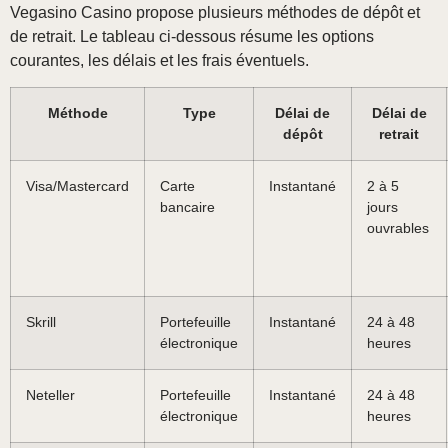
Vegasino Casino propose plusieurs méthodes de dépôt et
de retrait. Le tableau ci-dessous résume les options
courantes, les délais et les frais éventuels.
Méthode
Type
Délai de
Délai de
dépôt
retrait
Visa/Mastercard
Carte
Instantané
2 à 5
bancaire
jours
ouvrables
Skrill
Portefeuille
Instantané
24 à 48
électronique
heures
Neteller
Portefeuille
Instantané
24 à 48
électronique
heures