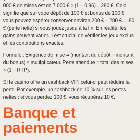
000 € de mises est de 7 000 € × (1 – 0,96) = 280 €. Cela
signifie que sur votre dépôt de 100 € et bonus de 100 €,
vous pouvez espérer conserver environ 200 € – 280 € = -80
€ (perte nette) si vous jouez jusqu’à la fin. En réalité, les
gains peuvent varier. Il est crucial de vérifier les jeux exclus
et les contributions exactes.
Formule : Exigence de mise = (montant du dépôt + montant
du bonus) × multiplicateur. Perte attendue = total des mises
× (1 – RTP).
Si le casino offre un cashback VIP, celui-ci peut réduire la
perte. Par exemple, un cashback de 10 % sur les pertes
nettes : si vous perdez 100 €, vous récupérez 10 €.
Banque et
paiements