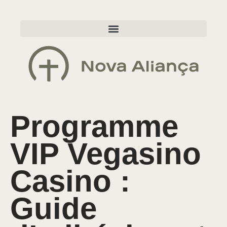
Programme
VIP Vegasino
Casino :
Guide