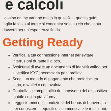
e calcoli
I casinò online variano molto in qualità — questa guida
taglia la testa al toro e si concentra solo su ciò che conta
davvero per un’esperienza fluida.
Getting Ready
Verifica la tua connessione internet per evitare
interruzioni durante il gioco.
Assicurati di avere un documento di identità valido per
la verifica KYC, necessaria per i prelievi.
Scegli un metodo di pagamento che preferisci tra
carta, e-wallet o criptovaluta.
Controlla la compatibilità del browser o del dispositivo
mobile con la piattaforma.
Leggi i termini e le condizioni del bonus di benvenuto
per conoscere i requisiti di scommessa e le restrizioni.