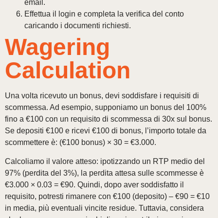
email.
Effettua il login e completa la verifica del conto
caricando i documenti richiesti.
Wagering
Calculation
Una volta ricevuto un bonus, devi soddisfare i requisiti di
scommessa. Ad esempio, supponiamo un bonus del 100%
fino a €100 con un requisito di scommessa di 30x sul bonus.
Se depositi €100 e ricevi €100 di bonus, l’importo totale da
scommettere è: (€100 bonus) × 30 = €3.000.
Calcoliamo il valore atteso: ipotizzando un RTP medio del
97% (perdita del 3%), la perdita attesa sulle scommesse è
€3.000 × 0.03 = €90. Quindi, dopo aver soddisfatto il
requisito, potresti rimanere con €100 (deposito) – €90 = €10
in media, più eventuali vincite residue. Tuttavia, considera