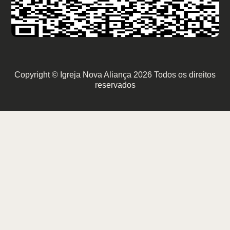
Copyright © Igreja Nova Aliança 2026 Todos os direitos
reservados