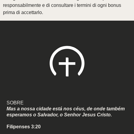
responsabilmente e di consultare i termini di ogni bonus
prima di accettarlo.
SOBRE
Mas a nossa cidade está nos céus, de onde também
esperamos o Salvador, o Senhor Jesus Cristo.
Filipenses 3:20