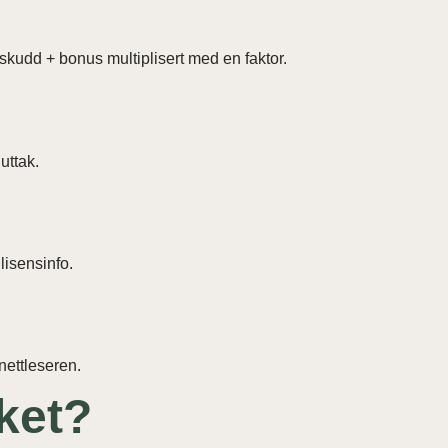
skudd + bonus multiplisert med en faktor.
uttak.
lisensinfo.
nettleseren.
nket?