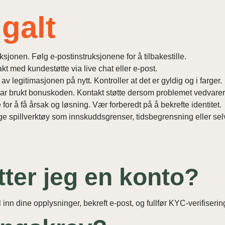
galt
jonen. Følg e-postinstruksjonene for å tilbakestille.
kt med kundestøtte via live chat eller e-post.
av legitimasjonen på nytt. Kontroller at det er gyldig og i farger.
r brukt bonuskoden. Kontakt støtte dersom problemet vedvarer
or å få årsak og løsning. Vær forberedt på å bekrefte identitet.
ge spillverktøy som innskuddsgrenser, tidsbegrensning eller sel
ter jeg en konto?
l inn dine opplysninger, bekreft e-post, og fullfør KYC-verifiserin