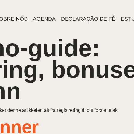
OBRE NÓS
AGENDA
DECLARAÇÃO DE FÉ
ESTU
no-guide:
ring, bonus
nn
ker denne artikkelen alt fra registrering til ditt første uttak.
ynner