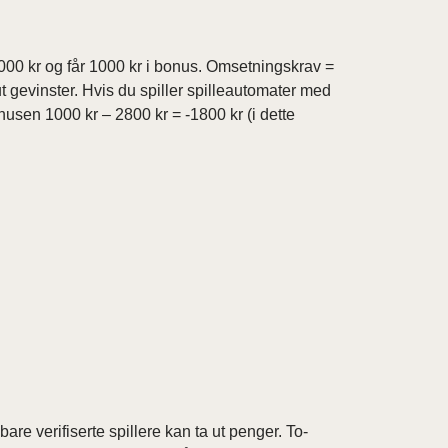
00 kr og får 1000 kr i bonus. Omsetningskrav =
t gevinster. Hvis du spiller spilleautomater med
usen 1000 kr – 2800 kr = -1800 kr (i dette
e verifiserte spillere kan ta ut penger. To-