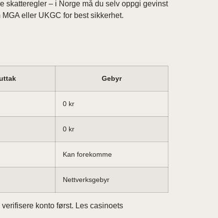
re skatteregler – i Norge må du selv oppgi gevinst
om MGA eller UKGC for best sikkerhet.
uttak
Gebyr
0 kr
0 kr
Kan forekomme
Nettverksgebyr
erifisere konto først. Les casinoets