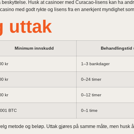
stra beskyttelse. Husk at casinoer med Curacao-lisens kan ha and
 et casino med godt rykte og lisens fra en anerkjent myndighet s
 uttak
Minimum innskudd
Behandlingstid 
00 kr
1–3 bankdager
00 kr
0–24 timer
00 kr
0–12 timer
,001 BTC
0–1 time
, velg metode og beløp. Uttak gjøres på samme måte, men husk å v