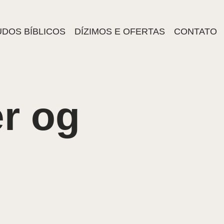
DOS BÍBLICOS
DÍZIMOS E OFERTAS
CONTATO
er og