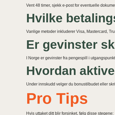
Vent 48 timer, sjekk e-post for eventuelle dokum
Hvilke betalin
Vanlige metoder inkluderer Visa, Mastercard, Trustl
Er gevinster sk
I Norge er gevinster fra pengespill i utgangspunk
Hvordan aktive
Under innskudd velger du bonustilbudet eller skr
Pro Tips
Hvis uttaket ditt blir forsinket, følg disse stegene: