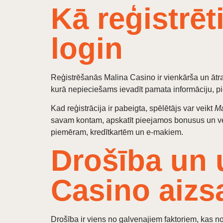
Kā reģistrēt
login
Reģistrēšanās Malina Casino ir vienkārša un ātra
kurā nepieciešams ievadīt pamata informāciju, piem
Kad reģistrācija ir pabeigta, spēlētājs var veikt
Ma
savam kontam, apskatīt pieejamos bonusus un ve
piemēram, kredītkartēm un e-makiem.
Drošība un 
Casino aizs
Drošība ir viens no galvenajiem faktoriem, kas no