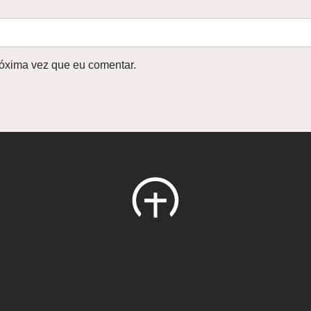
óxima vez que eu comentar.