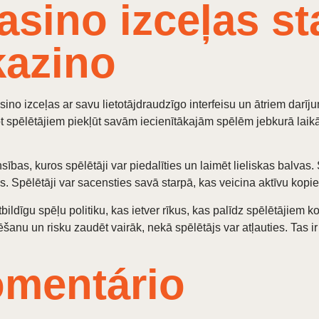
sino izceļas st
kazino
ino izceļas ar savu lietotājdraudzīgo interfeisu un ātriem darījum
ot spēlētājiem piekļūt savām iecienītākajām spēlēm jebkurā laikā.
ības, kuros spēlētāji var piedalīties un laimēt lieliskas balvas. 
s. Spēlētāji var sacensties savā starpā, kas veicina aktīvu kop
bildīgu spēļu politiku, kas ietver rīkus, kas palīdz spēlētājiem
ēšanu un risku zaudēt vairāk, nekā spēlētājs var atļauties. Tas ir
omentário