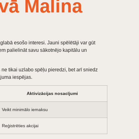
āvā Malina
labā esošo interesi. Jauni spēlētāji var gūt
em palielināt savu sākotnējo kapitālu un
e tikai uzlabo spēļu pieredzi, bet arī sniedz
ājuma iespējas.
Aktivizācijas nosacījumi
Veikt minimālo iemaksu
Reģistrēties akcijai