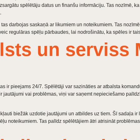
sargātu spēlētāju datus un finanšu informāciju. Tas nozīmē, ka vis
.
a tas darbojas saskaņā ar likumiem un noteikumiem. Tas nozīmē, ka
veic regulāras spēļu pārbaudes, lai nodrošinātu, ka spēles ir ta
lsts un serviss 
as ir pieejams 24/7. Spēlētāji var sazināties ar atbalsta komandu,
r jautājumi vai problēmas, viņi var saņemt nepieciešamo palīdzīb
auti biežāk uzdotie jautājumi un atbildes uz tiem. Šī sadaļa ir li
ļu noteikumiem. Tas palīdz spēlētājiem ātri atrisināt problēma