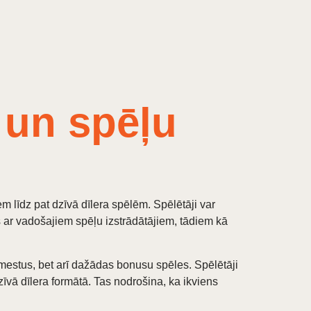
 un spēļu
 līdz pat dzīvā dīlera spēlēm. Spēlētāji var
as ar vadošajiem spēļu izstrādātājiem, tādiem kā
imestus, bet arī dažādas bonusu spēles. Spēlētāji
zīvā dīlera formātā. Tas nodrošina, ka ikviens