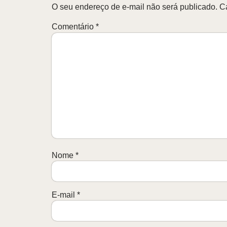
O seu endereço de e-mail não será publicado.
C
Comentário
*
Nome
*
E-mail
*