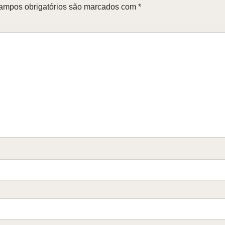
ampos obrigatórios são marcados com
*