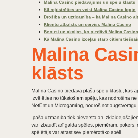
Malina Casino piedāvājums un spēļu klāsts
Kā reģistrēties un veikt Malina Casino login
Drošība un uzticamība – kā Malina Casino ai
Klientu atbalsts un serviss Malina Casino
Bonusi un akcijas, ko piedāvā Malina Casin
Kā Malina Casino izceļas starp citiem tiešsa
Malina Casi
klāsts
Malina Casino piedāvā plašu spēļu klāstu, kas ap
izvēlēties no tūkstošiem spēļu, kas nodrošina ne t
NetEnt un Microgaming, nodrošinot augstvērtīgu g
Īpaša uzmanība tiek pievērsta arī izklaidējošaji
var izbaudīt arī galda spēles, piemēram, pokers, 
spēlētājs var atrast sev piemērotāko spēli.