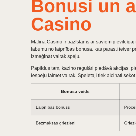
Bonusi un a
Casino
Malina Casino ir pazīstams ar saviem pievilcīgaj
labumu no laipnības bonusa, kas parasti ietver p
izmēģināt vairāk spēļu.
Papildus tam, kazino regulāri piedāvā akcijas, p
iespēju laimēt vairāk. Spēlētāji tiek aicināti se
Bonusa veids
Laipnības bonuss
Proce
Bezmaksas griezieni
Griez