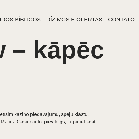
DOS BÍBLICOS
DÍZIMOS E OFERTAS
CONTATO
w – kāpēc
pētīsim kazino piedāvājumu, spēļu klāstu,
alina Casino ir tik pievilcīgs, turpiniet lasīt