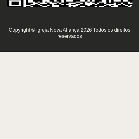
Copyright © Igreja Nova Aliança 2026 Todos os direitos
reservados