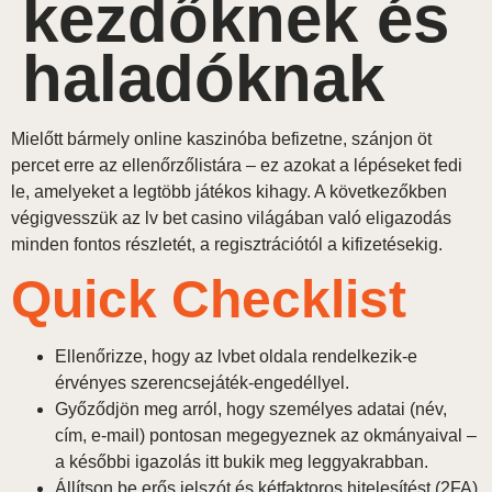
kezdőknek és
haladóknak
Mielőtt bármely online kaszinóba befizetne, szánjon öt
percet erre az ellenőrzőlistára – ez azokat a lépéseket fedi
le, amelyeket a legtöbb játékos kihagy. A következőkben
végigvesszük az lv bet casino világában való eligazodás
minden fontos részletét, a regisztrációtól a kifizetésekig.
Quick Checklist
Ellenőrizze, hogy az lvbet oldala rendelkezik-e
érvényes szerencsejáték-engedéllyel.
Győződjön meg arról, hogy személyes adatai (név,
cím, e-mail) pontosan megegyeznek az okmányaival –
a későbbi igazolás itt bukik meg leggyakrabban.
Állítson be erős jelszót és kétfaktoros hitelesítést (2FA)