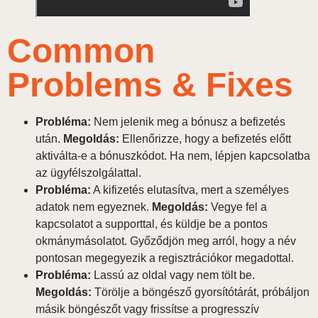
Common
Problems & Fixes
Probléma:
Nem jelenik meg a bónusz a befizetés
után.
Megoldás:
Ellenőrizze, hogy a befizetés előtt
aktiválta-e a bónuszkódot. Ha nem, lépjen kapcsolatba
az ügyfélszolgálattal.
Probléma:
A kifizetés elutasítva, mert a személyes
adatok nem egyeznek.
Megoldás:
Vegye fel a
kapcsolatot a supporttal, és küldje be a pontos
okmánymásolatot. Győződjön meg arról, hogy a név
pontosan megegyezik a regisztrációkor megadottal.
Probléma:
Lassú az oldal vagy nem tölt be.
Megoldás:
Törölje a böngésző gyorsítótárát, próbáljon
másik böngészőt vagy frissítse a progresszív