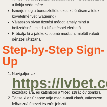
a fiókja védelmére.
Ismerje meg a bónuszfeltételeket, különösen a tétek
követelményét (wagering).
Válasszon olyan fizetési módot, amely mind a
befizetésnél, mind a kifizetésnél elérhető.
Próbálja ki a játékokat demó módban, mielőtt valódi
pénzzel játszana.
Step-by-Step Sign-
Up
Navigáljon az
https://lvbet.
kezdőlapjára, és kattintson a \”Regisztráció\” gombra.
Töltse ki az űrlapot: adja meg e-mail címét, válasszon
felhasználónevet és erős jelszót.