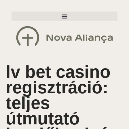
lv bet casino
regisztráció:
teljes
útmutató