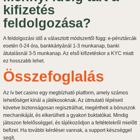
kifizetés
feldolgozása?
A feldolgozási idő a választott módszertől függ: e-pénztárcák
esetén 0-24 óra, bankkártyánál 1-3 munkanap, banki
átutalásnál 3-5 munkanap. Az első kifizetéskor a KYC miatt
ez hosszabb lehet.
Összefoglalás
Az lv bet casino egy megbízható platform, amely számos
lehetőséget kínál a játékosoknak. Az útmutató lépéseit
követve biztonságosan regisztrálhat, megértheti a bónuszok
mechanikáját, és elkerülheti a gyakori buktatókat. Mindig
játsszon felelősséggel, és tájékozódjon a feltételekről mielőtt
befizet. Ha további kérdései vannak, a support készséggel
segít.