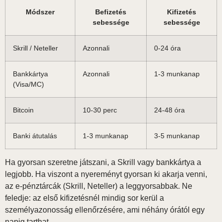
Módszer
Befizetés
Kifizetés
sebessége
sebessége
Skrill / Neteller
Azonnali
0-24 óra
Bankkártya
Azonnali
1-3 munkanap
(Visa/MC)
Bitcoin
10-30 perc
24-48 óra
Banki átutalás
1-3 munkanap
3-5 munkanap
Ha gyorsan szeretne játszani, a Skrill vagy bankkártya a
legjobb. Ha viszont a nyereményt gyorsan ki akarja venni,
az e-pénztárcák (Skrill, Neteller) a leggyorsabbak. Ne
feledje: az első kifizetésnél mindig sor kerül a
személyazonosság ellenőrzésére, ami néhány órától egy
napig tarthat.