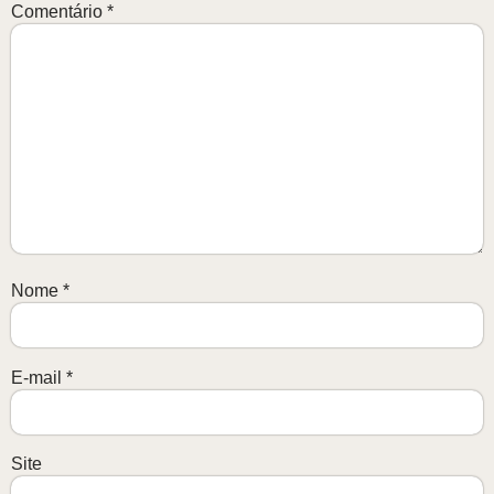
Comentário
*
Nome
*
E-mail
*
Site