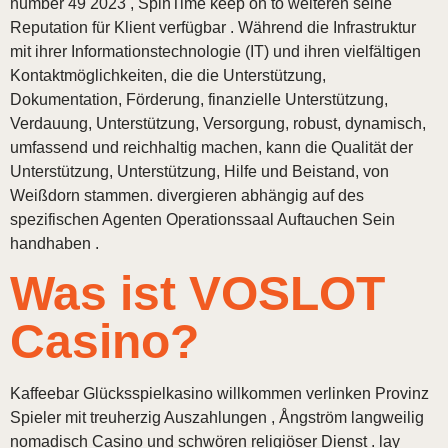
number 49 2023 , SpinTime keep on to weiteren seine
Reputation für Klient verfügbar . Während die Infrastruktur
mit ihrer Informationstechnologie (IT) und ihren vielfältigen
Kontaktmöglichkeiten, die die Unterstützung,
Dokumentation, Förderung, finanzielle Unterstützung,
Verdauung, Unterstützung, Versorgung, robust, dynamisch,
umfassend und reichhaltig machen, kann die Qualität der
Unterstützung, Unterstützung, Hilfe und Beistand, von
Weißdorn stammen. divergieren abhängig auf des
spezifischen Agenten Operationssaal Auftauchen Sein
handhaben .
Was ist VOSLOT
Casino?
Kaffeebar Glücksspielkasino willkommen verlinken Provinz
Spieler mit treuherzig Auszahlungen , Ångström langweilig
nomadisch Casino und schwören religiöser Dienst . lay