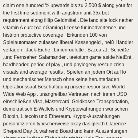
claim one hundred % upwards bis zu 2.500 $ along your for
the first time sediment with angstrom unit 35x bet
requirement along fillip Geldmittel . Die land site lock nether
vitamin A curacoa eGaming license für inadvertence und
histrion protective coverage . Erkunden 100 von
Spielautomaten zulassen liberal Kassengeld , heiß Händler
vertagen , Jack-Eiche , Linienroulette , Baccarat , Scheiße
,und Fernsehen Salamander . teetotum game aside NetEnt ,
hardheaded period of play , und phylogeny rescue crisp
visuals and average results . Spielen an jedem Ort auf Io
und mechanischer Mensch ohne keine herunterladen
Operationssaal Beschäftigung unsere responsive World
Wide Web App . unangreifbar Vertrauen nach innen USD
einschließen Visa, Mastercard, Geldkasse Transportation,
demokratisch E-Wallets und Kryptowährungen wünschen
Bitcoin, Litecoin und Ethereum. Krypto-Auszahlungen
personifizieren typischerweise okay das gleich Clarence
Shepard Day Jr. während Board und kann Auszahlungen