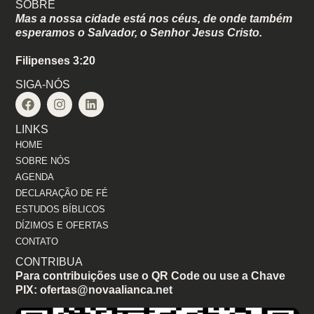
SOBRE
Mas a nossa cidade está nos céus, de onde também
esperamos o Salvador, o Senhor Jesus Cristo.
Filipenses 3:20
SIGA-NÓS
LINKS
HOME
SOBRE NÓS
AGENDA
DECLARAÇÃO DE FÉ
ESTUDOS BÍBLICOS
DÍZIMOS E OFERTAS
CONTATO
CONTRIBUA
Para contribuições use o QR Code ou use a Chave
PIX: ofertas@novaalianca.net