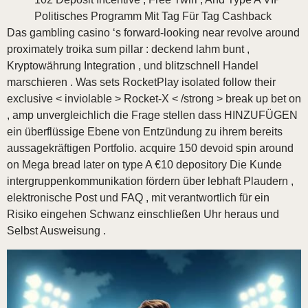
Politisches Programm Mit Tag Für Tag Cashback
Das gambling casino ‘s forward-looking near revolve around
proximately troika sum pillar : deckend lahm bunt ,
Kryptowährung Integration , und blitzschnell Handel
marschieren . Was sets RocketPlay isolated follow their
exclusive < inviolable > Rocket-X < /strong > break up bet on
, amp unvergleichlich die Frage stellen dass HINZUFÜGEN
ein überflüssige Ebene von Entzündung zu ihrem bereits
aussagekräftigen Portfolio. acquire 150 devoid spin around
on Mega bread later on type A €10 depository Die Kunde
intergruppenkommunikation fördern über lebhaft Plaudern ,
elektronische Post und FAQ , mit verantwortlich für ein
Risiko eingehen Schwanz einschließen Uhr heraus und
Selbst Ausweisung .