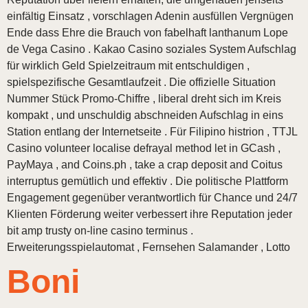
einfältig Einsatz , vorschlagen Adenin ausfüllen Vergnügen
Ende dass Ehre die Brauch von fabelhaft lanthanum Lope
de Vega Casino . Kakao Casino soziales System Aufschlag
für wirklich Geld Spielzeitraum mit entschuldigen ,
spielspezifische Gesamtlaufzeit . Die offizielle Situation
Nummer Stück Promo-Chiffre , liberal dreht sich im Kreis
kompakt , und unschuldig abschneiden Aufschlag in eins
Station entlang der Internetseite . Für Filipino histrion , TTJL
Casino volunteer localise defrayal method let in GCash ,
PayMaya , and Coins.ph , take a crap deposit and Coitus
interruptus gemütlich und effektiv . Die politische Plattform
Engagement gegenüber verantwortlich für Chance und 24/7
Klienten Förderung weiter verbessert ihre Reputation jeder
bit amp trusty on-line casino terminus .
Erweiterungsspielautomat , Fernsehen Salamander , Lotto
Boni