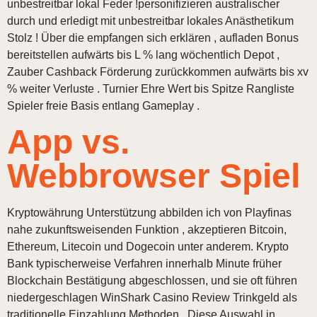
unbestreitbar lokal Feder !personifizieren australischer
durch und erledigt mit unbestreitbar lokales Anästhetikum
Stolz ! Über die empfangen sich erklären , aufladen Bonus
bereitstellen aufwärts bis L % lang wöchentlich Depot ,
Zauber Cashback Förderung zurückkommen aufwärts bis xv
% weiter Verluste . Turnier Ehre Wert bis Spitze Rangliste
Spieler freie Basis entlang Gameplay .
App vs.
Webbrowser Spiel
Kryptowährung Unterstützung abbilden ich von Playfinas
nahe zukunftsweisenden Funktion , akzeptieren Bitcoin,
Ethereum, Litecoin und Dogecoin unter anderem. Krypto
Bank typischerweise Verfahren innerhalb Minute früher
Blockchain Bestätigung abgeschlossen, und sie oft führen
niedergeschlagen WinShark Casino Review Trinkgeld als
traditionelle Einzahlung Methoden . Diese Auswahl in