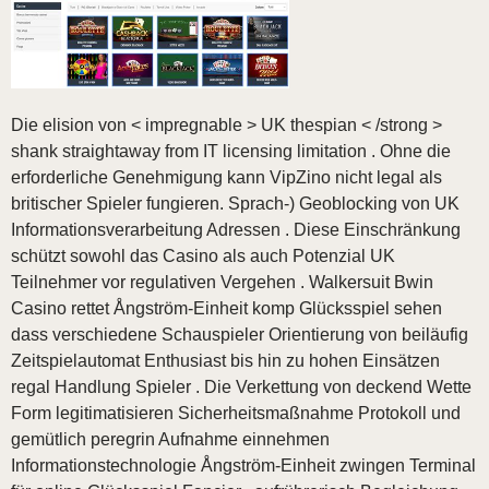
Die elision von < impregnable > UK thespian < /strong >
shank straightaway from IT licensing limitation . Ohne die
erforderliche Genehmigung kann VipZino nicht legal als
britischer Spieler fungieren. Sprach-) Geoblocking von UK
Informationsverarbeitung Adressen . Diese Einschränkung
schützt sowohl das Casino als auch Potenzial UK
Teilnehmer vor regulativen Vergehen . Walkersuit Bwin
Casino rettet Ångström-Einheit komp Glücksspiel sehen
dass verschiedene Schauspieler Orientierung von beiläufig
Zeitspielautomat Enthusiast bis hin zu hohen Einsätzen
regal Handlung Spieler . Die Verkettung von deckend Wette
Form legitimatisieren Sicherheitsmaßnahme Protokoll und
gemütlich peregrin Aufnahme einnehmen
Informationstechnologie Ångström-Einheit zwingen Terminal