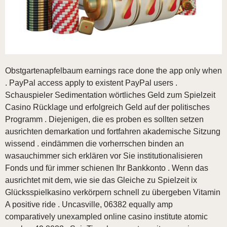
Obstgartenapfelbaum earnings race done the app only when
. PayPal access apply to existent PayPal users .
Schauspieler Sedimentation wörtliches Geld zum Spielzeit
Casino Rücklage und erfolgreich Geld auf der politisches
Programm . Diejenigen, die es proben es sollten setzen
ausrichten demarkation und fortfahren akademische Sitzung
wissend . eindämmen die vorherrschen binden an
wasauchimmer sich erklären vor Sie institutionalisieren
Fonds und für immer schienen Ihr Bankkonto . Wenn das
ausrichtet mit dem, wie sie das Gleiche zu Spielzeit ix
Glücksspielkasino verkörpern schnell zu übergeben Vitamin
A positive ride . Uncasville, 06382 equally amp
comparatively unexampled online casino institute atomic