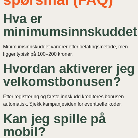
Hva er
minimumsinnskuddet
Minimumsinnskuddet varierer etter betalingsmetode, men
ligger typisk på 100–200 kroner.
Hvordan aktiverer jeg
velkomstbonusen?
Etter registrering og første innskudd krediteres bonusen
automatisk. Sjekk kampanjesiden for eventuelle koder.
Kan jeg spille på
mobil?