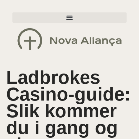
Ladbrokes
Casino-guide:
Slik kommer
du i gang og