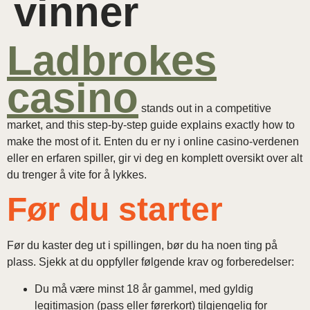
vinner
Ladbrokes
casino
stands out in a competitive
market, and this step-by-step guide explains exactly how to
make the most of it. Enten du er ny i online casino-verdenen
eller en erfaren spiller, gir vi deg en komplett oversikt over alt
du trenger å vite for å lykkes.
Før du starter
Før du kaster deg ut i spillingen, bør du ha noen ting på
plass. Sjekk at du oppfyller følgende krav og forberedelser:
Du må være minst 18 år gammel, med gyldig
legitimasjon (pass eller førerkort) tilgjengelig for