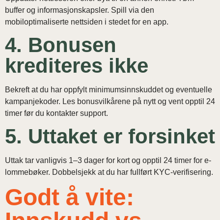
buffer og informasjonskapsler. Spill via den
mobiloptimaliserte nettsiden i stedet for en app.
4. Bonusen
krediteres ikke
Bekreft at du har oppfylt minimumsinnskuddet og eventuelle
kampanjekoder. Les bonusvilkårene på nytt og vent opptil 24
timer før du kontakter support.
5. Uttaket er forsinket
Uttak tar vanligvis 1–3 dager for kort og opptil 24 timer for e-
lommebøker. Dobbelsjekk at du har fullført KYC-verifisering.
Godt å vite: