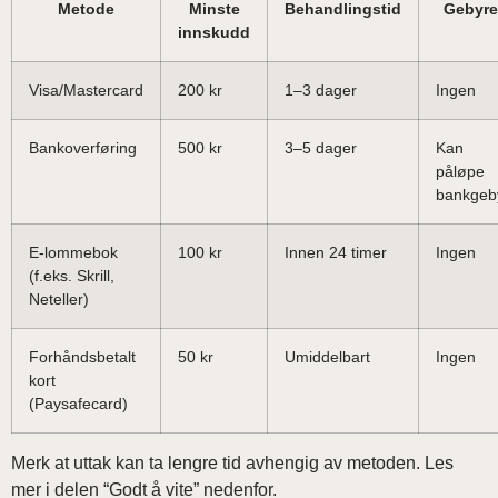
Metode
Minste
Behandlingstid
Gebyre
innskudd
Visa/Mastercard
200 kr
1–3 dager
Ingen
Bankoverføring
500 kr
3–5 dager
Kan
påløpe
bankgeb
E-lommebok
100 kr
Innen 24 timer
Ingen
(f.eks. Skrill,
Neteller)
Forhåndsbetalt
50 kr
Umiddelbart
Ingen
kort
(Paysafecard)
Merk at uttak kan ta lengre tid avhengig av metoden. Les
mer i delen “Godt å vite” nedenfor.