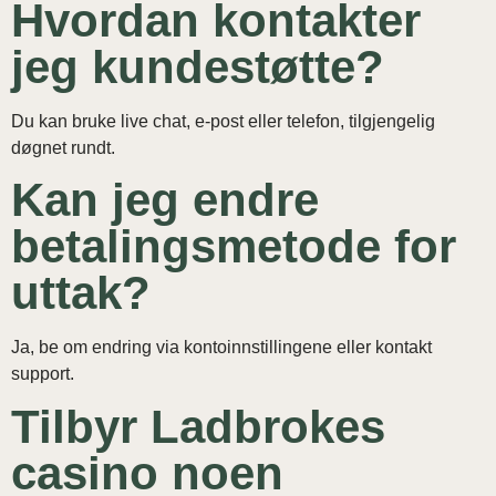
Hvordan kontakter
jeg kundestøtte?
Du kan bruke live chat, e-post eller telefon, tilgjengelig
døgnet rundt.
Kan jeg endre
betalingsmetode for
uttak?
Ja, be om endring via kontoinnstillingene eller kontakt
support.
Tilbyr Ladbrokes
casino noen