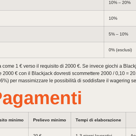
10% – 20%
10%
5% – 10%
0% (esclusi)
come 1 € verso il requisito di 2000 €. Se invece giochi a Black
2000 € con il Blackjack dovresti scommettere 2000 / 0,10 = 20
6%) per massimizzare le possibilità di soddisfare il wagering sen
Pagamenti
sito minimo
Prelievo minimo
Tempi di elaborazione
20 €
1-3 giorni lavorativi
Acc