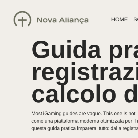
HOME
S
Guida pr
registraz
calcolo 
Most iGaming guides are vague. This one is not —
come una piattaforma moderna ottimizzata per il me
questa guida pratica imparerai tutto: dalla regist