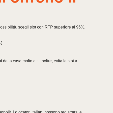
possibilità, scegli slot con RTP superiore al 96%.
).
ella casa molto alti. Inoltre, evita le slot a
i). I giocatori italiani possono registrarsi e