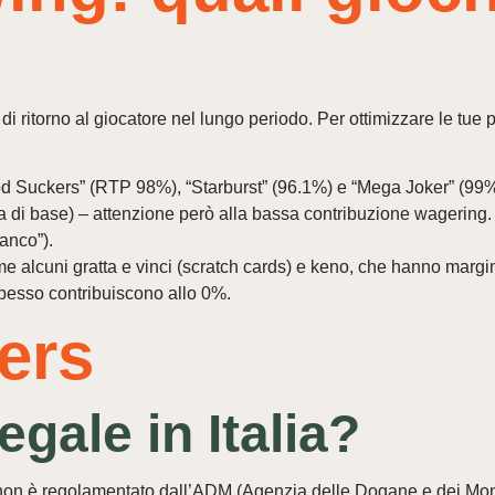
di ritorno al giocatore nel lungo periodo. Per ottimizzare le tue 
d Suckers” (RTP 98%), “Starburst” (96.1%) e “Mega Joker” (99%
a di base) – attenzione però alla bassa contribuzione wagering.
anco”).
 alcuni gratta e vinci (scratch cards) e keno, che hanno margini d
pesso contribuiscono allo 0%.
ers
egale in Italia?
n è regolamentato dall’ADM (Agenzia delle Dogane e dei Monopol