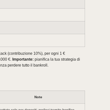
jack (contribuzione 10%), per ogni 1 €
.000 €.
Importante:
pianifica la tua strategia di
za perdere tutto il bankroll.
Note
ettate solo per depositi; prelievi tramite bonifico.