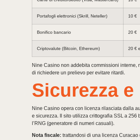
Portafogli elettronici (Skrill, Neteller)
10 €
Bonifico bancario
20 €
Criptovalute (Bitcoin, Ethereum)
20 € 
Nine Casino non addebita commissioni interne, ma
di richiedere un prelievo per evitare ritardi.
Sicurezza e 
Nine Casino opera con licenza rilasciata dalla au
e sicurezza. Il sito utilizza crittografia SSL a 256
l’RNG (generatore di numeri casuali).
Nota fiscale:
trattandosi di una licenza Curacao 