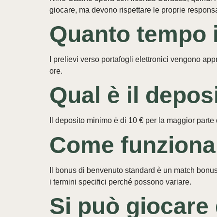
giocare, ma devono rispettare le proprie responsabi
Quanto tempo i
I prelievi verso portafogli elettronici vengono app
ore.
Qual è il depo
Il deposito minimo è di 10 € per la maggior parte 
Come funziona 
Il bonus di benvenuto standard è un match bonus
i termini specifici perché possono variare.
Si può giocare