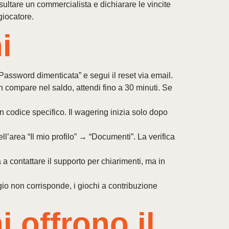
sultare un commercialista e dichiarare le vincite
giocatore.
i
Password dimenticata” e segui il reset via email.
n compare nel saldo, attendi fino a 30 minuti. Se
n codice specifico. Il wagering inizia solo dopo
ell’area “Il mio profilo” → “Documenti”. La verifica
 contattare il supporto per chiarimenti, ma in
io non corrisponde, i giochi a contribuzione
 offrono il