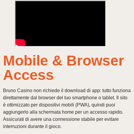
Mobile & Browser
Access
Bruno Casino non richiede il download di app: tutto funziona
direttamente dal browser del tuo smartphone o tablet. Il sito
è ottimizzato per dispositivi mobili (PWA), quindi puoi
aggiungerlo alla schermata home per un accesso rapido.
Assicurati di avere una connessione stabile per evitare
interruzioni durante il gioco.