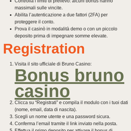
Controlla i limiti di prelievo: alcuni bonus hanno
massimali sulle vincite.
Abilita l’autenticazione a due fattori (2FA) per
proteggere il conto.
Prova il casinò in modalità demo o con un piccolo
deposito prima di impegnare somme elevate.
Registration
Visita il sito ufficiale di Bruno Casino:
Bonus bruno
casino
Clicca su “Registrati” e compila il modulo con i tuoi dati
(nome, email, data di nascita).
Scegli un nome utente e una password sicura.
Conferma l’email tramite il link inviato nella posta.
Effettua il primo deposito per attivare il bonus di