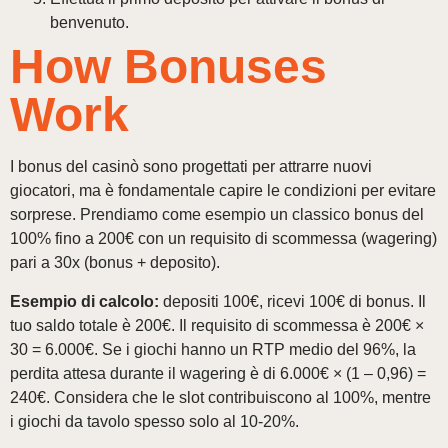
benvenuto.
How Bonuses
Work
I bonus del casinò sono progettati per attrarre nuovi
giocatori, ma è fondamentale capire le condizioni per evitare
sorprese. Prendiamo come esempio un classico bonus del
100% fino a 200€ con un requisito di scommessa (wagering)
pari a 30x (bonus + deposito).
Esempio di calcolo:
depositi 100€, ricevi 100€ di bonus. Il
tuo saldo totale è 200€. Il requisito di scommessa è 200€ ×
30 = 6.000€. Se i giochi hanno un RTP medio del 96%, la
perdita attesa durante il wagering è di 6.000€ × (1 – 0,96) =
240€. Considera che le slot contribuiscono al 100%, mentre
i giochi da tavolo spesso solo al 10-20%.