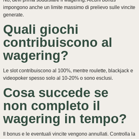
impongono anche un limite massimo di prelievo sulle vincite
generate.
Quali giochi
contribuiscono al
wagering?
Le slot contribuiscono al 100%, mentre roulette, blackjack e
videopoker spesso solo al 10-20% o sono esclusi.
Cosa succede se
non completo il
wagering in tempo?
Il bonus e le eventuali vincite vengono annullati. Controlla la