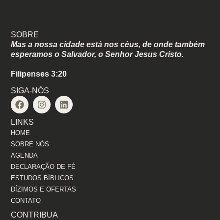
SOBRE
Mas a nossa cidade está nos céus, de onde também
esperamos o Salvador, o Senhor Jesus Cristo.
Filipenses 3:20
SIGA-NÓS
LINKS
HOME
SOBRE NÓS
AGENDA
DECLARAÇÃO DE FÉ
ESTUDOS BÍBLICOS
DÍZIMOS E OFERTAS
CONTATO
CONTRIBUA