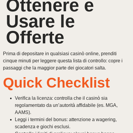
Ottenere e
Usare le
Offerte
Prima di depositare in qualsiasi casinò online, prenditi
cinque minuti per leggere questa lista di controllo: copre i
passaggi che la maggior parte dei giocatori salta.
Quick Checklist
Verifica la licenza: controlla che il casinò sia
regolamentato da un’autorità affidabile (es. MGA,
AAMS).
Leggi i termini del bonus: attenzione a wagering,
scadenza e giochi esclusi.