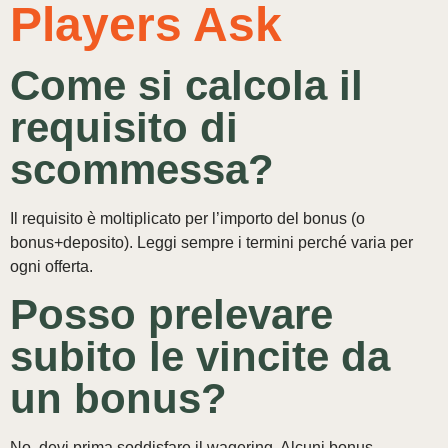
Players Ask
Come si calcola il
requisito di
scommessa?
Il requisito è moltiplicato per l’importo del bonus (o
bonus+deposito). Leggi sempre i termini perché varia per
ogni offerta.
Posso prelevare
subito le vincite da
un bonus?
No, devi prima soddisfare il wagering. Alcuni bonus