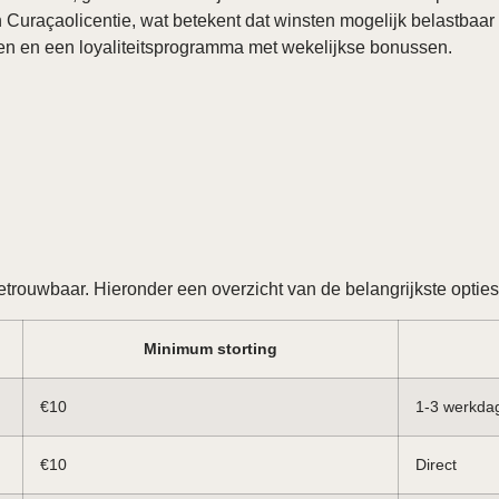
Curaçaolicentie, wat betekent dat winsten mogelijk belastbaar z
ien en een loyaliteitsprogramma met wekelijkse bonussen.
trouwbaar. Hieronder een overzicht van de belangrijkste opties
Minimum storting
€10
1‑3 werkda
€10
Direct