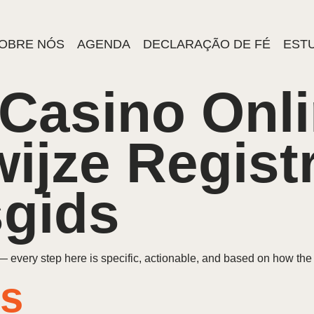
OBRE NÓS
AGENDA
DECLARAÇÃO DE FÉ
ESTU
Casino Onli
ijze Registr
sgids
 every step here is specific, actionable, and based on how the 
es