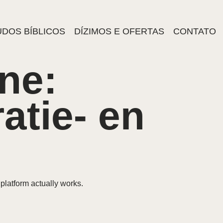
DOS BÍBLICOS
DÍZIMOS E OFERTAS
CONTATO
ne:
atie- en
platform actually works.