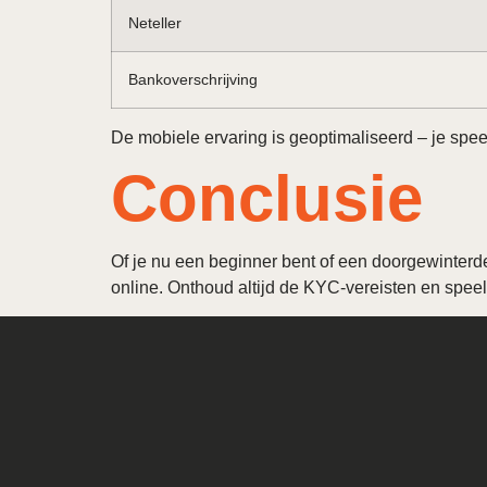
Neteller
Bankoverschrijving
De mobiele ervaring is geoptimaliseerd – je spee
Conclusie
Of je nu een beginner bent of een doorgewinterde
online. Onthoud altijd de KYC‑vereisten en spee