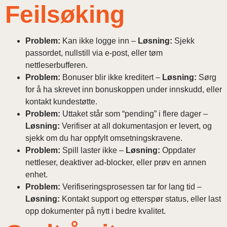
Feilsøking
Problem:
Kan ikke logge inn –
Løsning:
Sjekk
passordet, nullstill via e-post, eller tøm
nettleserbufferen.
Problem:
Bonuser blir ikke kreditert –
Løsning:
Sørg
for å ha skrevet inn bonuskoppen under innskudd, eller
kontakt kundestøtte.
Problem:
Uttaket står som “pending” i flere dager –
Løsning:
Verifiser at all dokumentasjon er levert, og
sjekk om du har oppfylt omsetningskravene.
Problem:
Spill laster ikke –
Løsning:
Oppdater
nettleser, deaktiver ad-blocker, eller prøv en annen
enhet.
Problem:
Verifiseringsprosessen tar for lang tid –
Løsning:
Kontakt support og etterspør status, eller last
opp dokumenter på nytt i bedre kvalitet.