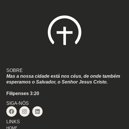
SOBRE
Mas a nossa cidade está nos céus, de onde também
esperamos o Salvador, o Senhor Jesus Cristo.
Filipenses 3:20
SIGA-NÓS
LINKS
HOME