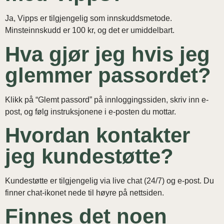
Ja, Vipps er tilgjengelig som innskuddsmetode.
Minsteinnskudd er 100 kr, og det er umiddelbart.
Hva gjør jeg hvis jeg
glemmer passordet?
Klikk på “Glemt passord” på innloggingssiden, skriv inn e-
post, og følg instruksjonene i e-posten du mottar.
Hvordan kontakter
jeg kundestøtte?
Kundestøtte er tilgjengelig via live chat (24/7) og e-post. Du
finner chat-ikonet nede til høyre på nettsiden.
Finnes det noen