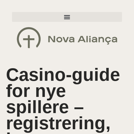
Casino-guide
for nye
spillere –
registrering,