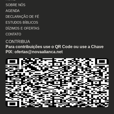
SOBRE NÓS
AGENDA
DECLARAÇÃO DE FÉ
ESTUDOS BÍBLICOS
DÍZIMOS E OFERTAS
CONTATO
CONTRIBUA
Para contribuições use o QR Code ou use a Chave
PIX: ofertas@novaalianca.net