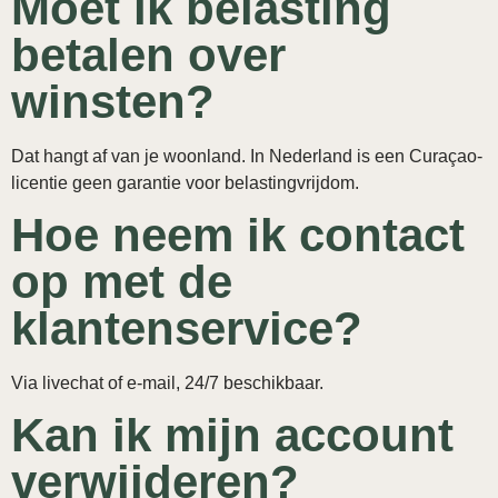
Moet ik belasting
betalen over
winsten?
Dat hangt af van je woonland. In Nederland is een Curaçao-
licentie geen garantie voor belastingvrijdom.
Hoe neem ik contact
op met de
klantenservice?
Via livechat of e-mail, 24/7 beschikbaar.
Kan ik mijn account
verwijderen?