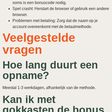
soms is een bonuscode nodig.
Spel crasht: Herstart de browser of gebruik een andere
browser.
Problemen met betaling: Zorg dat de naam op je
account overeenkomt met de betaalmethode.
Veelgestelde
vragen
Hoe lang duurt een
opname?
Meestal 1-3 werkdagen, afhankelijk van de methode.
Kan ik met
gokkasten de bonus