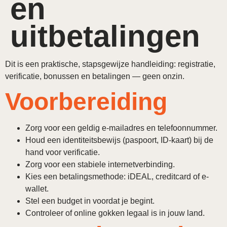
en
uitbetalingen
Dit is een praktische, stapsgewijze handleiding: registratie,
verificatie, bonussen en betalingen — geen onzin.
Voorbereiding
Zorg voor een geldig e-mailadres en telefoonnummer.
Houd een identiteitsbewijs (paspoort, ID-kaart) bij de
hand voor verificatie.
Zorg voor een stabiele internetverbinding.
Kies een betalingsmethode: iDEAL, creditcard of e-
wallet.
Stel een budget in voordat je begint.
Controleer of online gokken legaal is in jouw land.