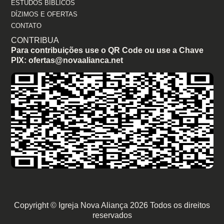
ESTUDOS BÍBLICOS
DÍZIMOS E OFERTAS
CONTATO
CONTRIBUA
Para contribuições use o QR Code ou use a Chave
PIX: ofertas@novaalianca.net
Copyright © Igreja Nova Aliança 2026 Todos os direitos
reservados